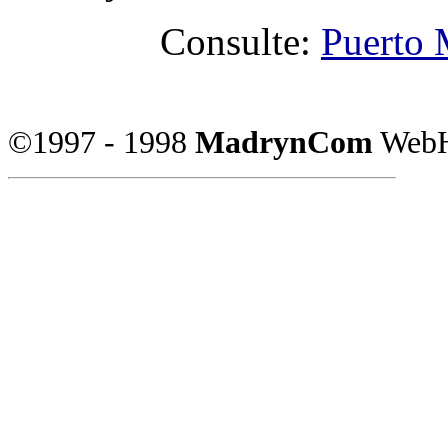
Consulte:
Puerto 
©1997 - 1998
MadrynCom
WebH